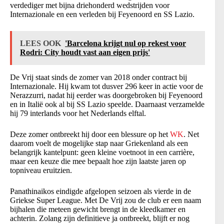
verdediger met bijna driehonderd wedstrijden voor
Internazionale en een verleden bij Feyenoord en SS Lazio.
LEES OOK
'Barcelona krijgt nul op rekest voor
Rodri: City houdt vast aan eigen prijs'
De Vrij staat sinds de zomer van 2018 onder contract bij
Internazionale. Hij kwam tot dusver 296 keer in actie voor de
Nerazzurri, nadat hij eerder was doorgebroken bij Feyenoord
en in Italië ook al bij SS Lazio speelde. Daarnaast verzamelde
hij 79 interlands voor het Nederlands elftal.
Deze zomer ontbreekt hij door een blessure op het
WK
. Net
daarom voelt de mogelijke stap naar Griekenland als een
belangrijk kantelpunt: geen kleine voetnoot in een carrière,
maar een keuze die mee bepaalt hoe zijn laatste jaren op
topniveau eruitzien.
Panathinaikos eindigde afgelopen seizoen als vierde in de
Griekse Super League. Met De Vrij zou de club er een naam
bijhalen die meteen gewicht brengt in de kleedkamer en
achterin. Zolang zijn definitieve ja ontbreekt, blijft er nog