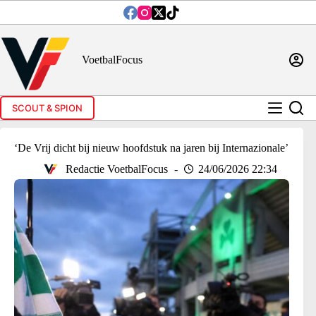
Ga
naar
de
inhoud
VoetbalFocus
SCOUT & SPION
‘De Vrij dicht bij nieuw hoofdstuk na jaren bij Internazionale’
Redactie VoetbalFocus
24/06/2026 22:34