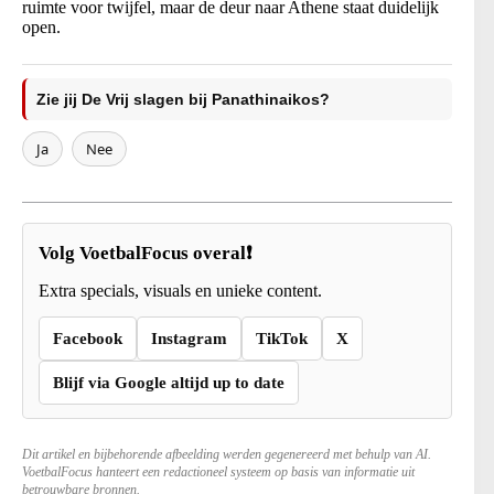
ruimte voor twijfel, maar de deur naar Athene staat duidelijk
open.
Zie jij De Vrij slagen bij Panathinaikos?
Ja
Nee
Volg VoetbalFocus overal❗
Extra specials, visuals en unieke content.
Facebook
Instagram
TikTok
X
Blijf via Google altijd up to date
Dit artikel en bijbehorende afbeelding werden gegenereerd met behulp van AI.
VoetbalFocus hanteert een redactioneel systeem op basis van informatie uit
betrouwbare bronnen.