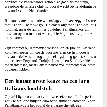
contractuele voorwaarden zouden zo goed als rond zijn,
waardoor de Griekse club nu vooral wacht op het definitieve
jawoord van de Nederlander.
Romano vatte de situatie woensdagavond veelzeggend samen
met: ‘Then… here we go’. Helemaal afgerond is de deal dus
nog niet, maar de richting is duidelijk. Panathinaikos wil
toeslaan op een moment waarop De Vrij transfervrij op de
markt komt.
Zijn contract bij Internazionale loopt op 30 juni af. Daarmee
komt een speler vrij die de voorbije jaren op het hoogste
niveau actief was en nog altijd belangstelling geniet. Clubs uit
onder meer Engeland, Turkije, Portugal en Saudi-Arabië
tonen interesse, maar Panathinaikos zou momenteel de beste
papieren hebben.
Een laatste grote keuze na een lang
Italiaans hoofdstuk
Op tafel ligt een contract voor twee seizoenen. In die periode
zou De Vrij drie miljoen euro netto kunnen verdienen. Voor
Panathinaikos is het vooral de ervaring die telt: een