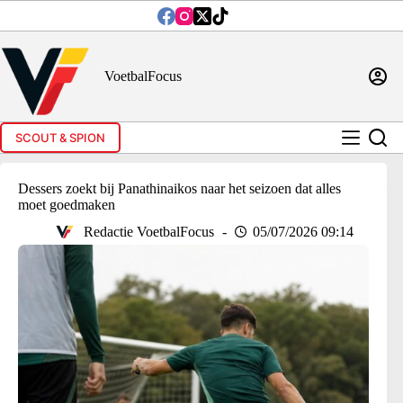
Ga
naar
de
inhoud
VoetbalFocus
SCOUT & SPION
Dessers zoekt bij Panathinaikos naar het seizoen dat alles
moet goedmaken
Redactie VoetbalFocus
05/07/2026 09:14