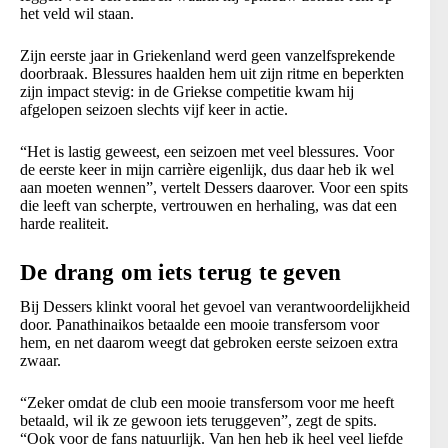
het veld wil staan.
Zijn eerste jaar in Griekenland werd geen vanzelfsprekende
doorbraak. Blessures haalden hem uit zijn ritme en beperkten
zijn impact stevig: in de Griekse competitie kwam hij
afgelopen seizoen slechts vijf keer in actie.
“Het is lastig geweest, een seizoen met veel blessures. Voor
de eerste keer in mijn carrière eigenlijk, dus daar heb ik wel
aan moeten wennen”, vertelt Dessers daarover. Voor een spits
die leeft van scherpte, vertrouwen en herhaling, was dat een
harde realiteit.
De drang om iets terug te geven
Bij Dessers klinkt vooral het gevoel van verantwoordelijkheid
door. Panathinaikos betaalde een mooie transfersom voor
hem, en net daarom weegt dat gebroken eerste seizoen extra
zwaar.
“Zeker omdat de club een mooie transfersom voor me heeft
betaald, wil ik ze gewoon iets teruggeven”, zegt de spits.
“Ook voor de fans natuurlijk. Van hen heb ik heel veel liefde