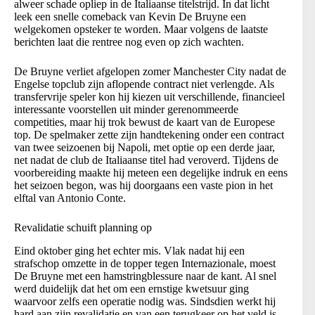
alweer schade opliep in de Italiaanse titelstrijd. In dat licht
leek een snelle comeback van Kevin De Bruyne een
welgekomen opsteker te worden. Maar volgens de laatste
berichten laat die rentree nog even op zich wachten.
De Bruyne verliet afgelopen zomer Manchester City nadat de
Engelse topclub zijn aflopende contract niet verlengde. Als
transfervrije speler kon hij kiezen uit verschillende, financieel
interessante voorstellen uit minder gerenommeerde
competities, maar hij trok bewust de kaart van de Europese
top. De spelmaker zette zijn handtekening onder een contract
van twee seizoenen bij Napoli, met optie op een derde jaar,
net nadat de club de Italiaanse titel had veroverd. Tijdens de
voorbereiding maakte hij meteen een degelijke indruk en eens
het seizoen begon, was hij doorgaans een vaste pion in het
elftal van Antonio Conte.
Revalidatie schuift planning op
Eind oktober ging het echter mis. Vlak nadat hij een
strafschop omzette in de topper tegen Internazionale, moest
De Bruyne met een hamstringblessure naar de kant. Al snel
werd duidelijk dat het om een ernstige kwetsuur ging
waarvoor zelfs een operatie nodig was. Sindsdien werkt hij
hard aan zijn revalidatie en van een terugkeer op het veld is