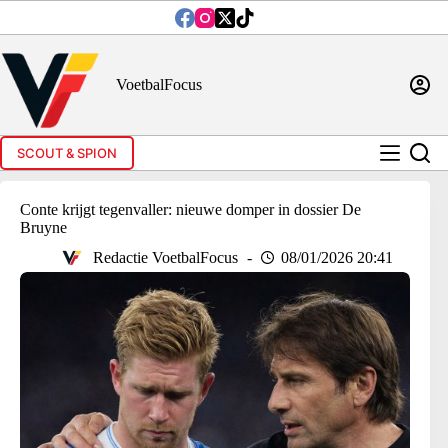
Ga
naar
de
inhoud
VoetbalFocus
SCOUT & SPION
Conte krijgt tegenvaller: nieuwe domper in dossier De
Bruyne
Redactie VoetbalFocus
08/01/2026 20:41