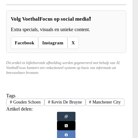
Volg VoetbalFocus op social media❗
Extra specials, visuals en unieke content.
Facebook
Instagram
X
Dit artikel en bijbehorende afbeelding werden gegenereerd met behulp van AI.
VoetbalFocus hanteert een redactioneel systeem op basis van informatie uit
betrouwbare bronnen.
Tags
#
Gouden Schoen
#
Kevin De Bruyne
#
Manchester City
Artikel delen: