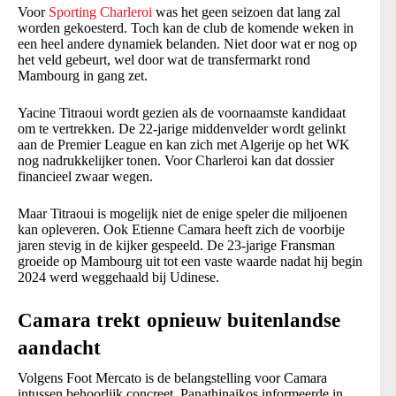
Voor
Sporting Charleroi
was het geen seizoen dat lang zal
worden gekoesterd. Toch kan de club de komende weken in
een heel andere dynamiek belanden. Niet door wat er nog op
het veld gebeurt, wel door wat de transfermarkt rond
Mambourg in gang zet.
Yacine Titraoui wordt gezien als de voornaamste kandidaat
om te vertrekken. De 22-jarige middenvelder wordt gelinkt
aan de Premier League en kan zich met Algerije op het WK
nog nadrukkelijker tonen. Voor Charleroi kan dat dossier
financieel zwaar wegen.
Maar Titraoui is mogelijk niet de enige speler die miljoenen
kan opleveren. Ook Etienne Camara heeft zich de voorbije
jaren stevig in de kijker gespeeld. De 23-jarige Fransman
groeide op Mambourg uit tot een vaste waarde nadat hij begin
2024 werd weggehaald bij Udinese.
Camara trekt opnieuw buitenlandse
aandacht
Volgens Foot Mercato is de belangstelling voor Camara
intussen behoorlijk concreet. Panathinaikos informeerde in