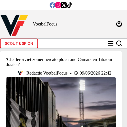
Ga
naar
de
inhoud
VoetbalFocus
SCOUT & SPION
‘Charleroi ziet zomermercato plots rond Camara en Titraoui
draaien’
Redactie VoetbalFocus
09/06/2026 22:42