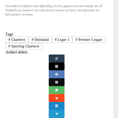
Dit artikel en bijbehorende afbeelding werden gegenereerd met behulp van AI.
VoetbalFocus hanteert een redactioneel systeem op basis van informatie uit
betrouwbare bronnen.
Tags
#
Charleroi
#
Duitsland
#
Ligue 1
#
Premier League
#
Sporting Charleroi
Artikel delen: