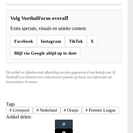
Volg VoetbalFocus overal❗
Extra specials, visuals en unieke content.
Facebook
Instagram
TikTok
X
Blijf via Google altijd up to date
Dit artikel en bijbehorende afbeelding werden gegenereerd met behulp van AI.
VoetbalFocus hanteert een redactioneel systeem op basis van informatie uit
betrouwbare bronnen.
Tags
#
Liverpool
#
Nederland
#
Oranje
#
Premier League
Artikel delen: