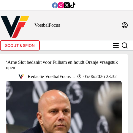
Ga
naar
de
inhoud
VoetbalFocus
SCOUT & SPION
‘Arne Slot bedankt voor Fulham en houdt Oranje-vraagstuk
open’
Redactie VoetbalFocus
05/06/2026 23:32