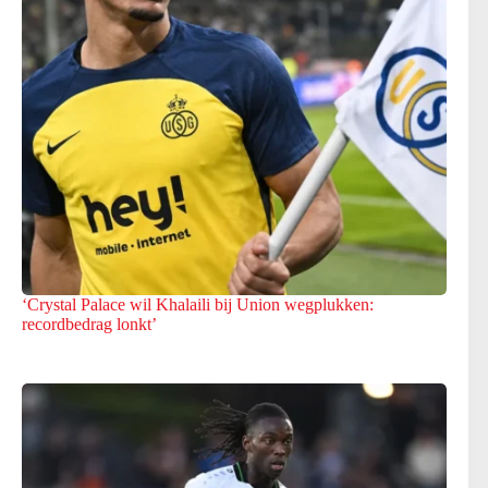
‘Crystal Palace wil Khalaili bij Union wegplukken:
recordbedrag lonkt’