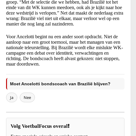
groep. “Met de selectie die we hebben, had Brazilië tot het
einde van dit WK kunnen meedoen, ook als je kijkt naar hoe
deze wedstrijd is verlopen.” Net dat maakt de nederlaag extra
wrang: Brazilië viel niet uit elkaar, maar verloor wel op een
manier die nog lang zal nazinderen.
Voor Ancelotti begint nu een ander soort opdracht. Niet de
aanloop naar een groot toernooi, maar het managen van een
nationale teleurstelling. Bij Brazilië wordt elke mislukte WK-
campagne een debat over identiteit, verwachtingen en
richting. De bondscoach heeft alvast gekozen: niet stoppen,
maar doorduwen.
Moet Ancelotti bondscoach van Brazilië blijven?
Ja
Nee
Volg VoetbalFocus overal❗