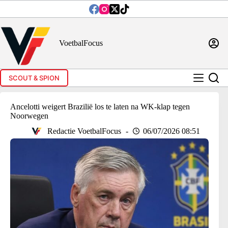
Ga
naar
de
inhoud
VoetbalFocus
SCOUT & SPION
Ancelotti weigert Brazilië los te laten na WK-klap tegen
Noorwegen
Redactie VoetbalFocus
06/07/2026 08:51