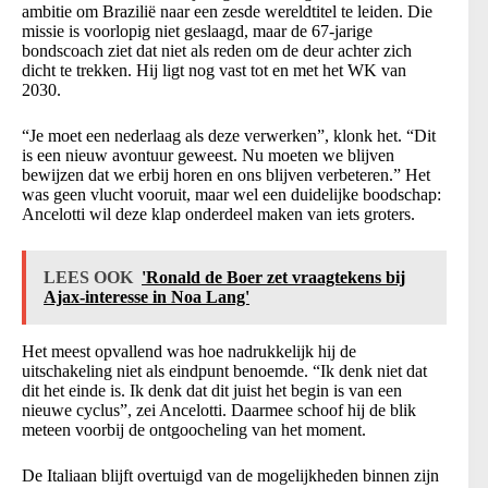
ambitie om Brazilië naar een zesde wereldtitel te leiden. Die
missie is voorlopig niet geslaagd, maar de 67-jarige
bondscoach ziet dat niet als reden om de deur achter zich
dicht te trekken. Hij ligt nog vast tot en met het WK van
2030.
“Je moet een nederlaag als deze verwerken”, klonk het. “Dit
is een nieuw avontuur geweest. Nu moeten we blijven
bewijzen dat we erbij horen en ons blijven verbeteren.” Het
was geen vlucht vooruit, maar wel een duidelijke boodschap:
Ancelotti wil deze klap onderdeel maken van iets groters.
LEES OOK
'Ronald de Boer zet vraagtekens bij
Ajax-interesse in Noa Lang'
Het meest opvallend was hoe nadrukkelijk hij de
uitschakeling niet als eindpunt benoemde. “Ik denk niet dat
dit het einde is. Ik denk dat dit juist het begin is van een
nieuwe cyclus”, zei Ancelotti. Daarmee schoof hij de blik
meteen voorbij de ontgoocheling van het moment.
De Italiaan blijft overtuigd van de mogelijkheden binnen zijn