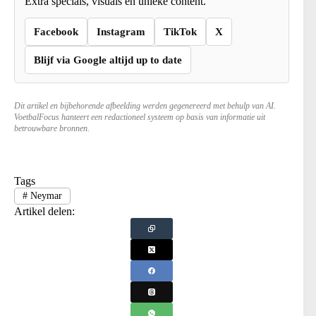
Extra specials, visuals en unieke content.
Facebook
Instagram
TikTok
X
Blijf via Google altijd up to date
Dit artikel en bijbehorende afbeelding werden gegenereerd met behulp van AI.
VoetbalFocus hanteert een redactioneel systeem op basis van informatie uit
betrouwbare bronnen.
Tags
#
Neymar
Artikel delen: