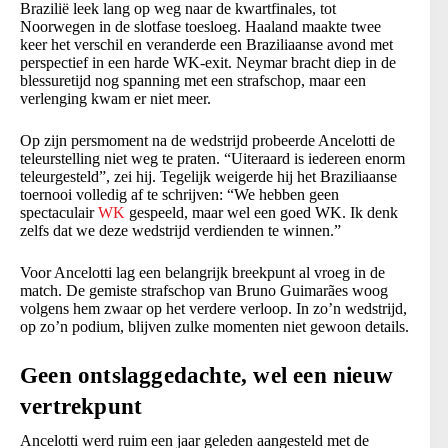
Brazilië leek lang op weg naar de kwartfinales, tot
Noorwegen in de slotfase toesloeg. Haaland maakte twee
keer het verschil en veranderde een Braziliaanse avond met
perspectief in een harde WK-exit. Neymar bracht diep in de
blessuretijd nog spanning met een strafschop, maar een
verlenging kwam er niet meer.
Op zijn persmoment na de wedstrijd probeerde Ancelotti de
teleurstelling niet weg te praten. “Uiteraard is iedereen enorm
teleurgesteld”, zei hij. Tegelijk weigerde hij het Braziliaanse
toernooi volledig af te schrijven: “We hebben geen
spectaculair
WK
gespeeld, maar wel een goed WK. Ik denk
zelfs dat we deze wedstrijd verdienden te winnen.”
Voor Ancelotti lag een belangrijk breekpunt al vroeg in de
match. De gemiste strafschop van Bruno Guimarães woog
volgens hem zwaar op het verdere verloop. In zo’n wedstrijd,
op zo’n podium, blijven zulke momenten niet gewoon details.
Geen ontslaggedachte, wel een nieuw
vertrekpunt
Ancelotti werd ruim een jaar geleden aangesteld met de