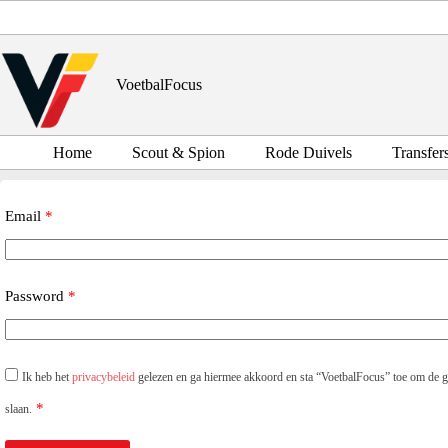
Ga
naar
de
inhoud
VoetbalFocus
Home
Scout & Spion
Rode Duivels
Transfer
Email
*
Password
*
Ik heb het
privacybeleid
gelezen en ga hiermee akkoord en sta “VoetbalFocus” toe om de geg
*
slaan.