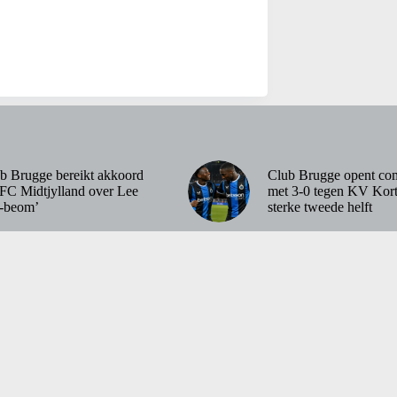
b Brugge bereikt akkoord
Club Brugge opent com
FC Midtjylland over Lee
met 3-0 tegen KV Kort
-beom’
sterke tweede helft