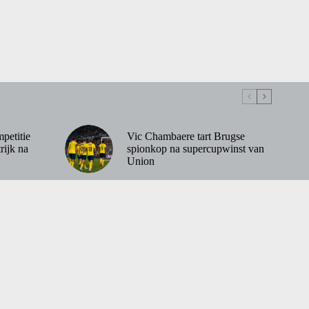
petitie
Vic Chambaere tart Brugse
rijk na
spionkop na supercupwinst van
Union