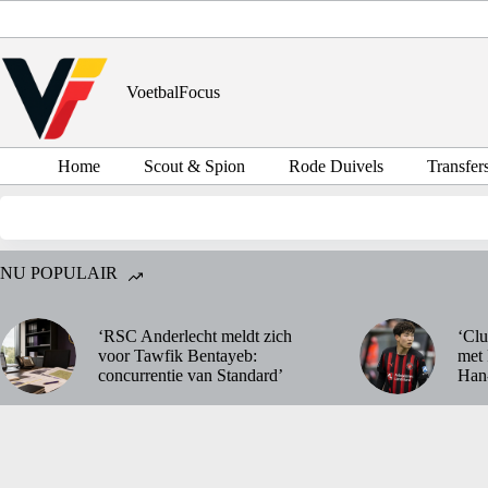
Ga
naar
de
inhoud
VoetbalFocus
Home
Scout & Spion
Rode Duivels
Transfer
NU POPULAIR
‘RSC Anderlecht meldt zich
‘Clu
voor Tawfik Bentayeb:
met 
concurrentie van Standard’
Han