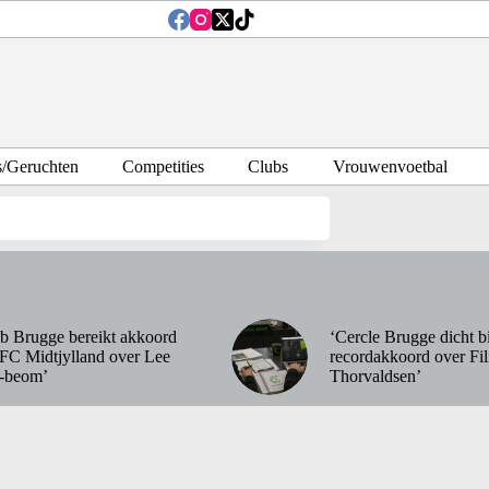
s/Geruchten
Competities
Clubs
Vrouwenvoetbal
b Brugge bereikt akkoord
‘Cercle Brugge dicht bi
FC Midtjylland over Lee
recordakkoord over Fil
-beom’
Thorvaldsen’