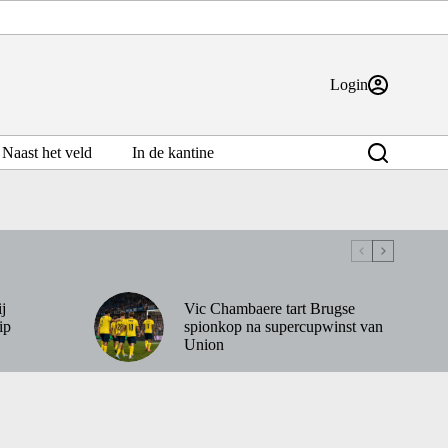
Login
Naast het veld
In de kantine
j
Vic Chambaere tart Brugse
ip
spionkop na supercupwinst van
Union