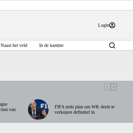
Login
Naast het veld
In de kantine
ugse
FIFA trekt plan om WK deels te
inst van
verkopen definitief in