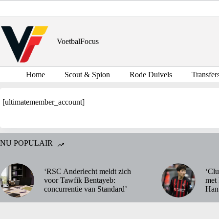
Ga
naar
de
inhoud
VoetbalFocus
Home
Scout & Spion
Rode Duivels
Transfer
[ultimatemember_account]
NU POPULAIR
‘RSC Anderlecht meldt zich
‘Clu
voor Tawfik Bentayeb:
met 
concurrentie van Standard’
Han